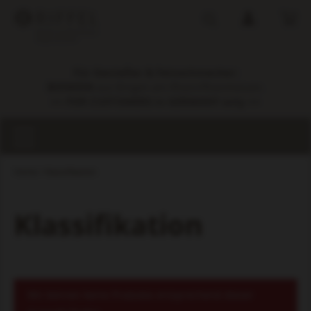
Für Genießer & Feinschmecker:
BIOWEIN
aus Bingen am Rhein/Rheinhessen.
++ FOR CUSTOMERS in GERMANY only ++
Home
Klassifikation
Klassifikation
Wir können keine Produkte entsprechend dieser