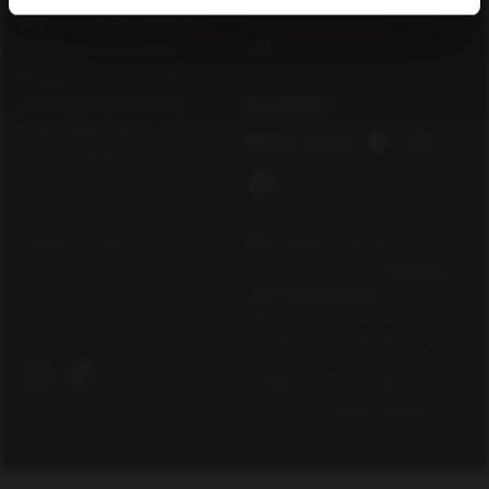
Datenschutz & Cookies
DE – 55411 Bingen-Büdesheim
AGB
Erik Riffel & Carolin Riffel
T:
+49 (0) 67 21 / 99 46 90
service@weingut-riffel.de
www.weingut-riffel.de
UID: DE 148259775
NEWSLETTER
BIO
= Biowein – DE-ÖKO-022
Alle unsere Weine sind
Qualitäts-
oder Prädikatsweine
aus
Newsletter abonnieren
Rheinhessen, Deutschland.
Newsletter abmelden
Ausnahmen: Nr. 200, 230, 240.
Diese Weine sind Rheinischer
Landwein aus Deutschland.
Alle unsere Produkte enthalten
Sulfite.