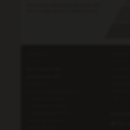
Mit unserer Klassifizierung finden Sie
den richtigen Wein für jeden Anlass!
KONTAKT
INFOS &
Erik & Carolin Riffel
Versandkos
Zahlungsar
Weingut Riffel GBR
Widerrufsb
Mühlweg 14 A
Datenschut
DE – 55411 Bingen-Büdesheim
AGB
Erik Riffel & Carolin Riffel
T:
+49 (0) 67 21 / 99 46 90
service@weingut-riffel.de
www.weingut-riffel.de
UID: DE 148259775