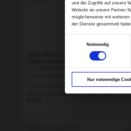
19,87 €
/ Liter
19,87 €
/ Li
und die Zugriffe auf unsere 
Website an unsere Partner fü
In de
möglicherweise mit weiteren
der Dienste gesammelt habe
Einwilligungsauswahl
Notwendig
Lieblicher Wein
Lieblicher Wein entsteht,
wenn die alkoholische Gäru
durch Kühlung des Weins. So enthalten liebliche We
Der Restzuckergehalt darf bei einem Wein lieblich zw
Nur notwendige Cook
Häufig werden Weißweine lieblich ausgebaut, da we
Neben unserem lieblichen Weißwein finden Sie auc
für alle!
RIFFEL
Genusspyramide