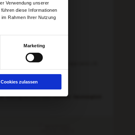
hrer Verwendung unserer
 führen diese Informationen
ie im Rahmen Ihrer Nutzung
Marketing
lkohol und CO2 umwandelt, abgestoppt wird, z.B.
 Wein als süß bezeichnet.
Cookies zulassen
Süßegrad gut ausbalanciert.
w.
Riesling feinherb
oder
Süßwein.
Gaumenglück