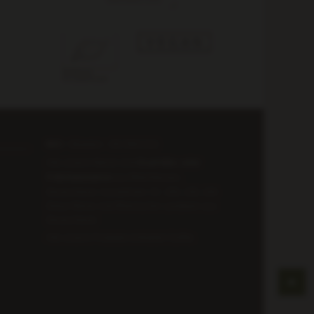
BIO
= Biowein – DE-ÖKO-022
Alle unsere Weine sind
Qualitäts- oder
Prädikatsweine
aus Rheinhessen,
Deutschland. Ausnahmen: Nr. 200, 230, 240.
Diese Weine sind Rheinischer Landwein aus
Deutschland.
Alle unsere Produkte enthalten Sulfite.