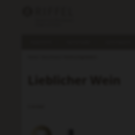
REBSORTE
WEINFARBE
GESCHMACK
Home
Geschmack
Feinfruchtig/lieblich
Lieblicher Wein
3
Artikel