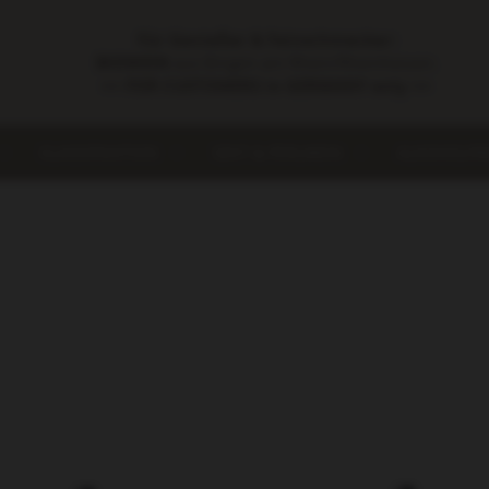
Für Genießer & Feinschmecker:
BIOWEIN
aus Bingen am Rhein/Rheinhessen.
++ FOR CUSTOMERS in GERMANY only ++
KLASSIFIKATION
SEKT & PERLWEIN
ALKOHOLFRE