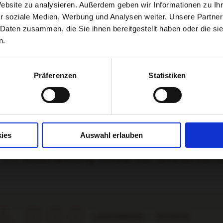
ter
11,33 €
/ Liter
Website zu analysieren. Außerdem geben wir Informationen zu I
abroad, we will be happy to inform you of the
r soziale Medien, Werbung und Analysen weiter. Unsere Partner
n Warenkorb
In den Warenkorb
merchants in your area.
 Daten zusammen, die Sie ihnen bereitgestellt haben oder die s
n.
Continue
Präferenzen
Statistiken
Customers from Germany
ng, die den von Natur aus in der Traube enthaltenen Zucker in A
ine weniger Alkohol und mehr Süße.
ischen 18 g/l und 45 g/l betragen, wenn er darüber liegt, wird der
ies
Auswahl erlauben
iße Weine oftmals mehr Säure mitbringen, die den etwas höheren 
h einen
Rotwein feinfruchtig,
trockenen Wein,
feinherben Wein
bz
LAGENWEINE
/
RÉSERVE