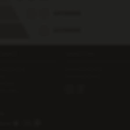
ORTSWEINE
GUTSWEINE
 SERVICE
NEWSLETTER
ten & Lieferung
Newsletter abonnieren
ten
Newsletter abmelden
elehrung
z & Cookies