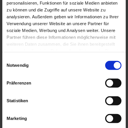
schwebt auf untergründigem weißen Pfirsich. Manchmal
personalisieren, Funktionen für soziale Medien anbieten
erscheint der Gedanke an frisch gebacken Apfelkuchen. Er
zu können und die Zugriffe auf unsere Website zu
hat ordentlich Grip und Tiefgang und ist die perfekte
analysieren. Außerdem geben wir Informationen zu Ihrer
Harmonie zu Geflügel, Kalb oder Krustentieren. Ein
Verwendung unserer Website an unsere Partner für
messerscharfer, gradliniger Wein für Kenner!
soziale Medien, Werbung und Analysen weiter. Unsere
Partner führen diese Informationen möglicherweise mit
weiteren Daten zusammen, die Sie ihnen bereitgestellt
haben oder die sie im Rahmen Ihrer Nutzung der Dienste
gesammelt haben.
Einwilligungsauswahl
FACTS
DETAILS
AWARDS
Notwendig
Rebsorte
Präferenzen
100% Silvaner
Weintyp / Farbe
Statistiken
Weiß
Geschmack
Marketing
trocken