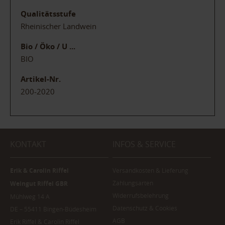
Qualitätsstufe
Rheinischer Landwein
Bio / Öko / U ...
BIO
Artikel-Nr.
200-2020
KONTAKT
INFOS & SERVICE
Erik & Carolin Riffel
Versandkosten & Lieferung
Zahlungsarten
Weingut Riffel GBR
Widerrufsbelehrung
Mühlweg 14 A
Datenschutz & Cookies
DE – 55411 Bingen-Büdesheim
AGB
Erik Riffel & Carolin Riffel