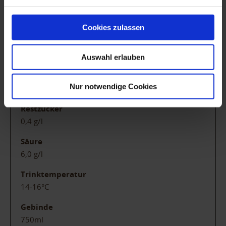
Herkunft
Rheinischer Landwein
Cookies zulassen
Boden
Löß-Lehm, Quarzit
Auswahl erlauben
Alkohol
Nur notwendige Cookies
12,5% vol.
Restzucker
0,4 g/l
Säure
6,0 g/l
Trinktemperatur
14-16°C
Gebinde
750ml