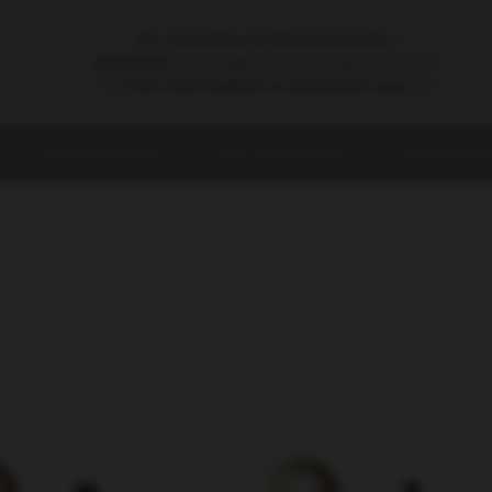
Für Genießer & Feinschmecker:
BIOWEIN
aus Bingen am Rhein/Rheinhessen.
++ FOR CUSTOMERS in GERMANY only ++
KLASSIFIKATION
SEKT & PERLWEIN
ALKOHOLFRE