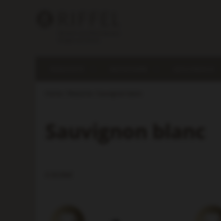
REBSORTE
WEINFARBE
GESCHMACK
Home
Rebsorte
Sauvignon blanc
Sauvignon blanc
4
Artikel