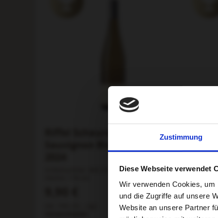
Riffel Scheurebe &
Riffel
Zustimmung
Sauvignon Blanc trocken
2024
Diese Webseite verwendet 
Artikelnummer:
460-2024
Artikelnum
Alkohol:
11% vol.
Alkohol:
11
Wir verwenden Cookies, um I
9,90 €
14,90
und die Zugriffe auf unsere 
Inkl. 19% USt.
,
zzgl.
Inkl. 19% U
Website an unsere Partner fü
Versandkosten
Versandko