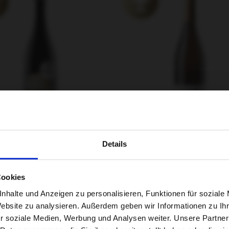
 PET NAT trocken 2022
Riffel Sauvignon Blan
Details
RÉSERVE trocken 2020
Dear Visitor,
Cookies
mer:
740-2022
Artikelnummer:
240-2020
our store is exclusively for customers residing in
,5% vol.
Alkohol:
13%vol.
nhalte und Anzeigen zu personalisieren, Funktionen für soziale
 €
24,90 €
Germany. If you would like to buy our wines from
Website zu analysieren. Außerdem geben wir Informationen zu I
abroad, we will be happy to inform you of the
St.
,
zzgl.
Inkl. 19% USt.
,
zzgl.
r soziale Medien, Werbung und Analysen weiter. Unsere Partner
merchants in your area.
sten
Versandkosten