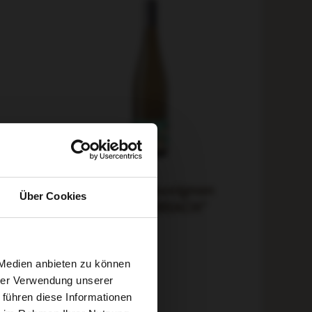
c
Riffel Bingen Sauvignon
Über Cookies
Blanc "ON THE BEACH"
trocken 2025
Artikelnummer:
340-2025
Alkohol:
13 % vol.
 Medien anbieten zu können
12,90 €
hrer Verwendung unserer
Inkl. 19% USt.
,
zzgl.
 führen diese Informationen
Versandkosten