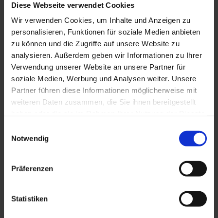
Rebsorte
Diese Webseite verwendet Cookies
Riesling
Wir verwenden Cookies, um Inhalte und Anzeigen zu
personalisieren, Funktionen für soziale Medien anbieten
Weintyp / Farbe
zu können und die Zugriffe auf unsere Website zu
Weiß
analysieren. Außerdem geben wir Informationen zu Ihrer
Verwendung unserer Website an unsere Partner für
Geschmack
soziale Medien, Werbung und Analysen weiter. Unsere
brut
Partner führen diese Informationen möglicherweise mit
Herkunft
weiteren Daten zusammen, die Sie ihnen bereitgestellt
Deutschland
haben oder die sie im Rahmen Ihrer Nutzung der Dienste
gesammelt haben.
Einwilligungsauswahl
Boden
Notwendig
Quarzit, Löß
Alkohol
Präferenzen
12,0 % vol.
Restzucker
Statistiken
5,3 g/l