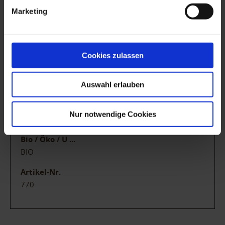
Säure
Marketing
7,4 g/l
Trinktemperatur
8-10°C
Cookies zulassen
Gebinde
Auswahl erlauben
750ml
Qualitätsstufe
Nur notwendige Cookies
Deutscher Sekt
Bio / Öko / U ...
BIO
Artikel-Nr.
770