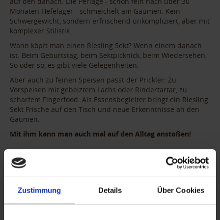
auf den danach. Die Perlage - schön fein nach über 30
Monaten Hefelager - schmeichelt am Gaumen. Kein
Schwergewicht, sondern erfrischend unkompliziert, aber mit
komplexer Stilistik.
Wann köpft man einen Riesling Sekt?
Wenn einem danach
ist. Beim Geburtstag, beim Sektpicknick, beim Wiedersehen.
So oder so, es gibt viele Gelegenheiten.
Aber auch zu feinen Speisen passt der Prickler:
Zu
Vorspeisen mit gebeiztem Lachs oder Rindertartar, zu
scharfem Fingerfood. Als Essensbegleiter bringt ein Riesling
Sekt Frische auf den Tisch und neue Erkenntnisse an den
Gaumen.
Mit ihm kann man auch mal auf den Alltag anstoßen!
Zustimmung
Details
Über Cookies
FACTS
DETAILS
AWARDS