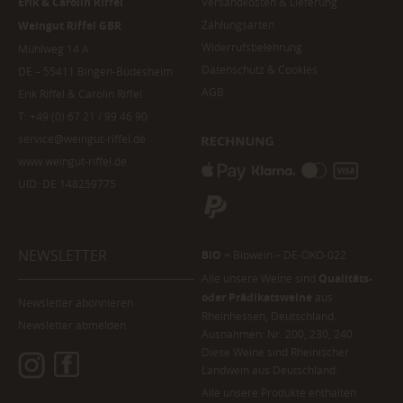
Erik & Carolin Riffel
Versandkosten & Lieferung
Zahlungsarten
Weingut Riffel GBR
Widerrufsbelehrung
Mühlweg 14 A
Datenschutz & Cookies
DE – 55411 Bingen-Büdesheim
AGB
Erik Riffel & Carolin Riffel
T:
+49 (0) 67 21 / 99 46 90
service@weingut-riffel.de
www.weingut-riffel.de
UID: DE 148259775
NEWSLETTER
BIO
= Biowein – DE-ÖKO-022
Alle unsere Weine sind
Qualitäts-
oder Prädikatsweine
aus
Newsletter abonnieren
Rheinhessen, Deutschland.
Newsletter abmelden
Ausnahmen: Nr. 200, 230, 240.
Diese Weine sind Rheinischer
Landwein aus Deutschland.
Alle unsere Produkte enthalten