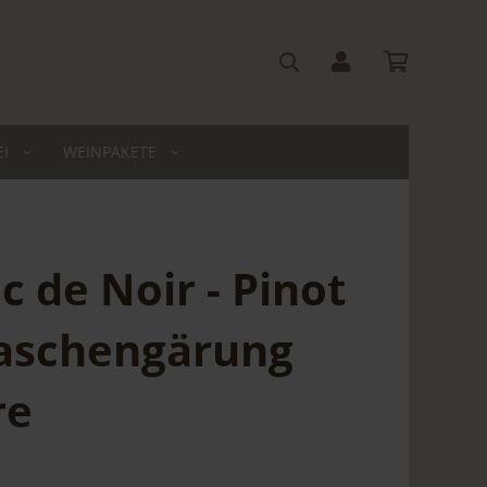
I
WEINPAKETE
nc de Noir - Pinot
Flaschengärung
re