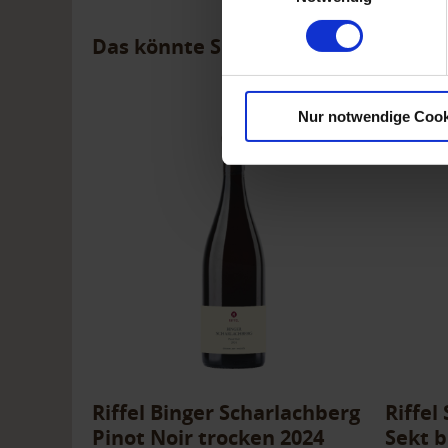
Das könnte Sie auch interessieren
Nur notwendige Cook
Riffel Binger Scharlachberg
Riffel
Pinot Noir trocken 2024
Sekt b