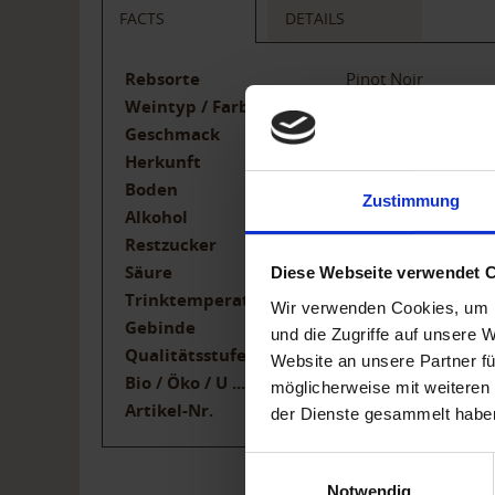
FACTS
DETAILS
Rebsorte
Pinot Noir
Weintyp / Farbe
Weiß
Geschmack
brut nature
Herkunft
Deutschland
Boden
Löß-Lehm, Quarzit
Zustimmung
Alkohol
12% vol.
Restzucker
1,9 g/l
Säure
7,8 g/l
Diese Webseite verwendet 
Trinktemperatur
8-10°C
Wir verwenden Cookies, um I
Gebinde
750ml
und die Zugriffe auf unsere 
Qualitätsstufe
Deutscher Sekt
Website an unsere Partner fü
Bio / Öko / U ...
BIO
möglicherweise mit weiteren
Artikel-Nr.
780
der Dienste gesammelt habe
Einwilligungsauswahl
Notwendig