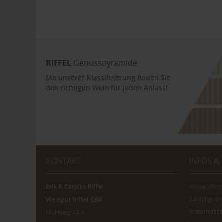
RIFFEL
Genusspyramide
Mit unserer Klassifizierung finden Sie
den richtigen Wein für jeden Anlass!
KONTAKT
INFOS &
Erik & Carolin Riffel
Versandkos
Zahlungsar
Weingut Riffel GBR
Widerrufsb
Mühlweg 14 A