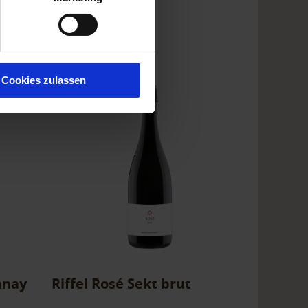
Cookies zulassen
nnay
Riffel Rosé Sekt brut