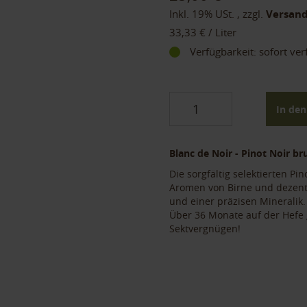
Inkl. 19% USt.
,
zzgl.
Versan
33,33 €
/ Liter
Verfügbarkeit:
sofort ve
In de
Blanc de Noir - Pinot Noir br
Die sorgfältig selektierten P
Aromen von Birne und dezente
und einer präzisen Mineralik
Über 36 Monate auf der Hefe g
Sektvergnügen!