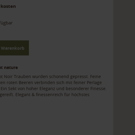
dkosten
rfügbar
n Warenkorb
ut nature
inot Noir Trauben wurden schonend gepresst. Feine
n roten Beeren verbinden sich mit feiner Perlage
. Ein Sekt von hoher Eleganz und besonderer Finesse.
ereift. Elegant & finessenreich für höchstes