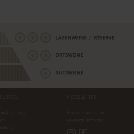
LAGENWEINE
/
RÉSERVE
ORTSWEINE
GUTSWEINE
 SERVICE
NEWSLETTER
ten & Lieferung
Newsletter abonnieren
ten
Newsletter abmelden
elehrung