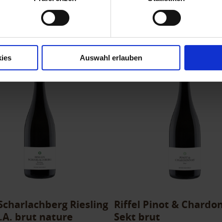
ies
Auswahl erlauben
 Scharlachberg Riesling
Riffel Pinot & Chardo
.A. brut nature
Sekt brut