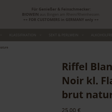
Für Genießer & Feinschmecker:
BIOWEIN
aus Bingen am Rhein/Rheinhessen.
++ FOR CUSTOMERS in GERMANY only ++
KLASSIFIKATION
SEKT & PERLWEIN
ALKOHOLFRE
 nature
Riffel Bla
Noir kl. 
brut natu
25,00 €