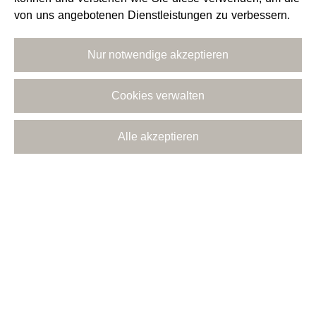
von uns angebotenen Dienstleistungen zu verbessern.
Nur notwendige akzeptieren
Cookies verwalten
FREITAG
Alle akzeptieren
16 – 18 UHR
SAMSTAG
10 – 13 UHR
UND SEHR GERNE NACH VEREINBARUNG
INSTAGRAM
FACEBOOK
SERVICE@WEINGUT-RIFFEL.DE
+49 (0) 6721 994690